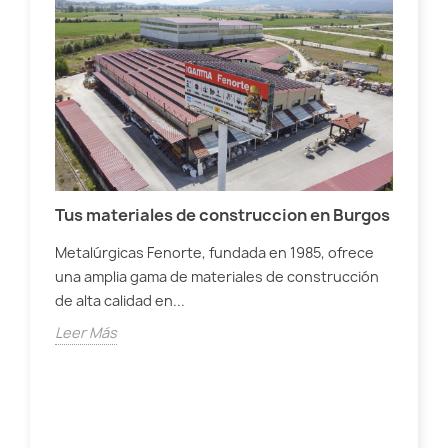
Tus materiales de construccion en Burgos
Jar
Metalúrgicas Fenorte, fundada en 1985, ofrece
una amplia gama de materiales de construcción
Des
de alta calidad en...
sos
Apr
Leer Más
Lee