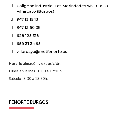
Poligono industrial Las Merindades s/n - 09559
Villarcayo (Burgos)
947 13 15 13
947 13 60 08
628 125 318
689 31 34 95
villarcayo@metfenorte.es
Horario almacén y exposición
:
Lunes a Viernes 8:00 a 19:30h.
Sábado 8:00 a 13:30h.
FENORTE BURGOS