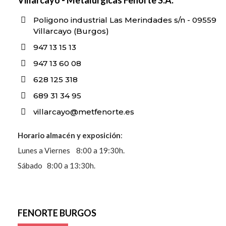
Poligono industrial Las Merindades s/n - 09559
Villarcayo (Burgos)
947 13 15 13
947 13 60 08
628 125 318
689 31 34 95
villarcayo@metfenorte.es
Horario almacén y exposición
:
Lunes a Viernes 8:00 a 19:30h.
Sábado 8:00 a 13:30h.
FENORTE BURGOS