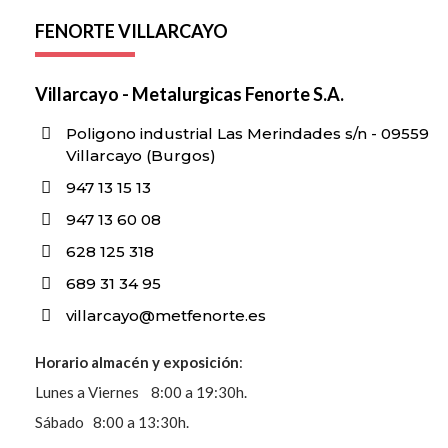
FENORTE VILLARCAYO
Villarcayo - Metalurgicas Fenorte S.A.
Poligono industrial Las Merindades s/n - 09559
Villarcayo (Burgos)
947 13 15 13
947 13 60 08
628 125 318
689 31 34 95
villarcayo@metfenorte.es
Horario almacén y exposición
:
Lunes a Viernes 8:00 a 19:30h.
Sábado 8:00 a 13:30h.