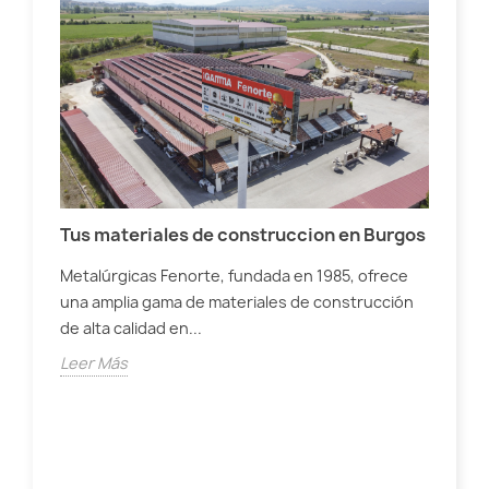
Tus materiales de construccion en Burgos
Jar
Metalúrgicas Fenorte, fundada en 1985, ofrece
una amplia gama de materiales de construcción
Des
de alta calidad en...
sos
Apr
Leer Más
Lee